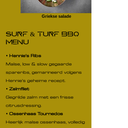
Griekse salade
Surf & turf BBQ
menu
• Hennie’s Ribs
Malse, low & slow gegaarde
spareribs, gemarineerd volgens
Hennie’s geheime recept.
• Zalmfilet
Gegrilde zalm met een frisse
citrusdressing.
• Ossenhaas Tournedos
Heerlijk malse ossenhaas, volledig