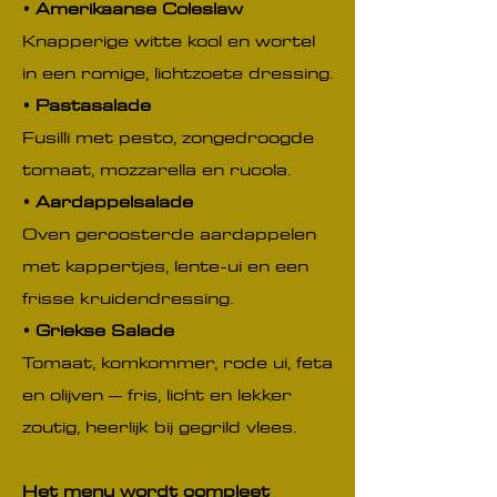
• Amerikaanse Coleslaw
Knapperige witte kool en wortel
in een romige, lichtzoete dressing.
• Pastasalade
Fusilli met pesto, zongedroogde
tomaat, mozzarella en rucola.
• Aardappelsalade
Oven geroosterde aardappelen
met kappertjes, lente-ui en een
frisse kruidendressing.
• Griekse Salade
Tomaat, komkommer, rode ui, feta
en olijven – fris, licht en lekker
zoutig, heerlijk bij gegrild vlees.
Het menu wordt compleet