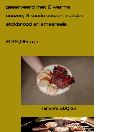
geserveerd met 2 warme
sauzen, 3 koude sauzen, rustiek
stokbrood en smeersels.
€38,95 p.p.
Hennie's BBQ-30