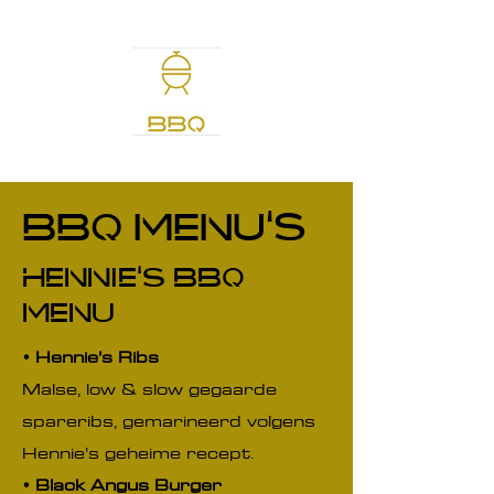
BBQ menu's
Hennie's BBQ
menu
• Hennie’s Ribs
Malse, low & slow gegaarde
spareribs, gemarineerd volgens
Hennie’s geheime recept.
• Black Angus Burger