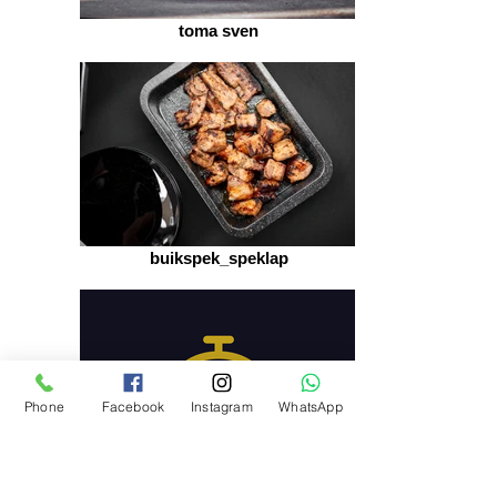
toma sven
buikspek_speklap
Phone
Facebook
Instagram
WhatsApp