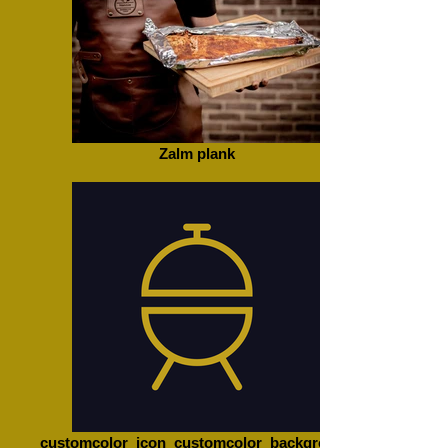
Zalm plank
customcolor_icon_customcolor_background