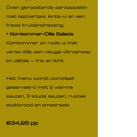
Oven geroosterde aardappelen
met kappertjes, lente-ui en een
frisse kruidendressing.
• Komkommer-Dille Salade
Komkommer en rode ui met
verse dille, een vleugje citroensap
en olijfolie – fris en licht.
Het menu wordt compleet
geserveerd met 2 warme
sauzen, 3 koude sauzen, rustiek
stokbrood en smeersels.
€34,95 pp