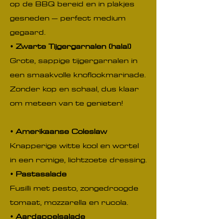
op de BBQ bereid en in plakjes
gesneden – perfect medium
gegaard.
• Zwarte Tijgergarnalen (halal)
Grote, sappige tijgergarnalen in
een smaakvolle knoflookmarinade.
Zonder kop en schaal, dus klaar
om meteen van te genieten!
• Amerikaanse Coleslaw
Knapperige witte kool en wortel
in een romige, lichtzoete dressing.
• Pastasalade
Fusilli met pesto, zongedroogde
tomaat, mozzarella en rucola.
• Aardappelsalade