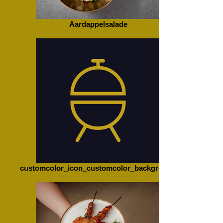
Aardappelsalade
customcolor_icon_customcolor_background